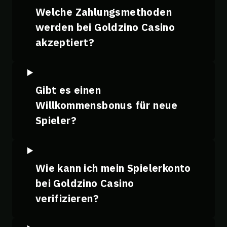
Welche Zahlungsmethoden
werden bei Goldzino Casino
akzeptiert?
Gibt es einen
Willkommensbonus für neue
Spieler?
Wie kann ich mein Spielerkonto
bei Goldzino Casino
verifizieren?