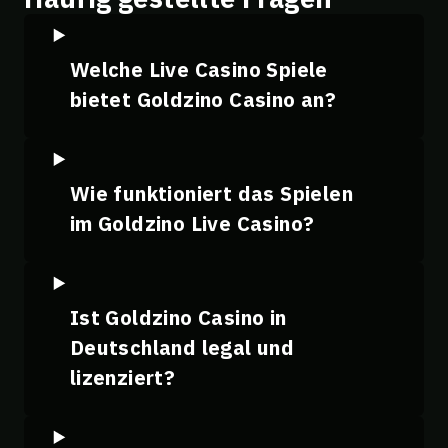
Welche Live Casino Spiele
bietet Goldzino Casino an?
Wie funktioniert das Spielen
im Goldzino Live Casino?
Ist Goldzino Casino in
Deutschland legal und
lizenziert?