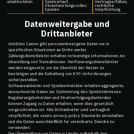
Spielaktivitäten
Spielverlauf,
Vertragserfüllung,
Verantwortungsvolles
rechtliche
Spielen
Verpflichtung
Datenweitergabe und
Drittanbieter
Goldzino Casino gibt personenbezogene Daten nur in
spezifischen Situationen an Dritte weiter.
Zahlungsdienstleister erhalten notwendige Informationen zur
Abwicklung von Transaktionen. Verifizierungsdienstleister
werden eingesetzt, um die Identität der Nutzer zu
bestätigen und die Einhaltung von KYC-Anforderungen
sicherzustellen.
Softwareanbieter und Spieleentwickler erhalten aggregierte,
anonymisierte Daten zur Optimierung des Spielerlebnisses.
Regulierungsbehörden und Strafverfolgungsbehörden
können Zugang zu Daten erhalten, wenn dies gesetzlich
vorgeschrieben ist. Alle Drittanbieter sind vertraglich
verpflichtet, die casino privacy policy Standards einzuhalten
und die Daten ausschließlich für vereinbarte Zwecke zu
verwenden.
Die Übermittlung von Daten in Länder außerhalb des