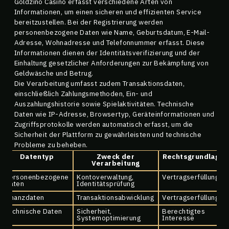
Goldzino Casino erfasst verschiedene Arten von
Informationen, um einen sicheren und effizienten Service
bereitzustellen. Bei der Registrierung werden
personenbezogene Daten wie Name, Geburtsdatum, E-Mail-
Adresse, Wohnadresse und Telefonnummer erfasst. Diese
Informationen dienen der Identitätsverifizierung und der
Einhaltung gesetzlicher Anforderungen zur Bekämpfung von
Geldwäsche und Betrug.
Die Verarbeitung umfasst zudem Transaktionsdaten,
einschließlich Zahlungsmethoden, Ein- und
Auszahlungshistorie sowie Spielaktivitäten. Technische
Daten wie IP-Adresse, Browsertyp, Geräteinformationen und
Zugriffsprotokolle werden automatisch erfasst, um die
Sicherheit der Plattform zu gewährleisten und technische
Probleme zu beheben.
Datentyp
Zweck der
Rechtsgrundlage
Verarbeitung
Personenbezogene
Kontoverwaltung,
Vertragserfüllung
Daten
Identitätsprüfung
Finanzdaten
Transaktionsabwicklung
Vertragserfüllung
Technische Daten
Sicherheit,
Berechtigtes
Systemoptimierung
Interesse